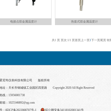
电接点双金属温度计
热套式双金属温度计
共1 页 页次:1/1 页
首页
上一页
1
下一页
尾页
转
霍尼韦仪表科技有限公司
版权所有
地址：天长市铜城镇工业园区四里路
Copyright 2020 All Right Reserved
线：15956081738
邮箱：
1025546892@qq.com
号：
皖ICP备2022008707号-1
皖公网安备34118102001341号